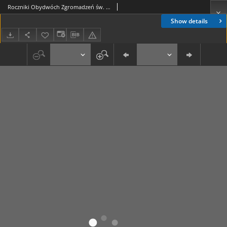
Roczniki Obydwóch Zgromadzeń św. Wincentego a Paulo. R. 17, nr 1 (1911)
Show details