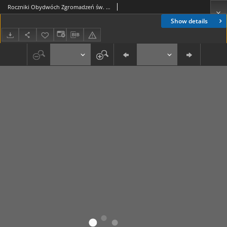
Roczniki Obydwóch Zgromadzeń św. Wincentego a Paulo. R. 16, nr 1 (1910)
Show details