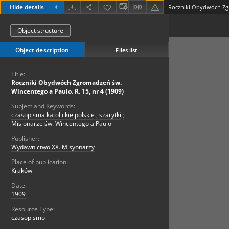
Hide details
Object structure
Object description
Files list
Title:
Roczniki Obydwóch Zgromadzeń św.
Wincentego a Paulo. R. 15, nr 4 (1909)
Subject and Keywords:
czasopisma katolickie polskie
;
szarytki
;
Misjonarze św. Wincentego a Paulo
Publisher:
Wydawnictwo XX. Misyonarzy
Place of publication:
Kraków
Date:
1909
Resource Type:
czasopismo