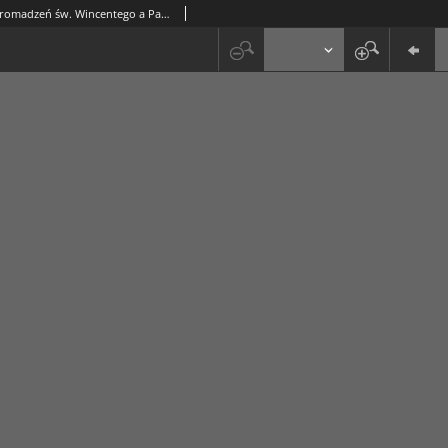
Roczniki Obydwóch Zgromadzeń św. Wincentego a Paulo. R. 15, nr 4 (1909)