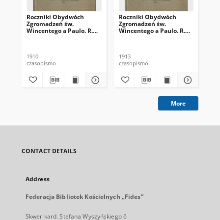
Roczniki Obydwóch
Roczniki Obydwóch
Ro
Zgromadzeń św.
Zgromadzeń św.
Zg
Wincentego a Paulo. R.
Wincentego a Paulo. R.
Win
16, nr 4 (1910)
19, nr 3 (1913)
19,
1910
1913
191
czasopismo
czasopismo
cza
More
CONTACT DETAILS
Address
Federacja Bibliotek Kościelnych „Fides”
Skwer kard. Stefana Wyszyńskiego 6