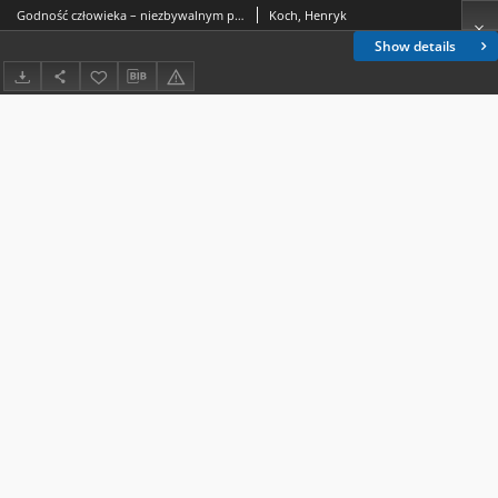
Godność człowieka – niezbywalnym prawem i fundamentem ładu społecznego
Koch, Henryk
Show details