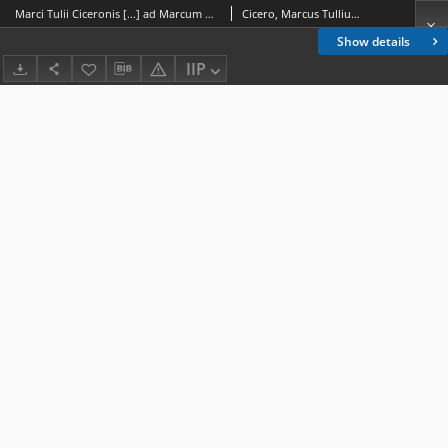
Marci Tulii Ciceronis [...] ad Marcum Ciceronem filium suum officiorum liber incipit
Cicero, Marcus Tullius (106-43 p.n.e.)
Show details
IIP