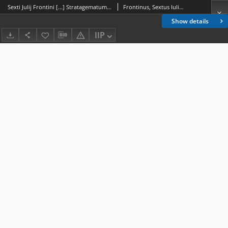
Sexti Julij Frontini [...] Stratagematum libri quattuor in officina Melchiaris Lottheri emendatius q[uam] hactenus impressi Anno [...] Millesimo quingentesimo Decimoquarto
Frontinus, Sextus Iulius (ca 30-ca 103)
Show details
IIP