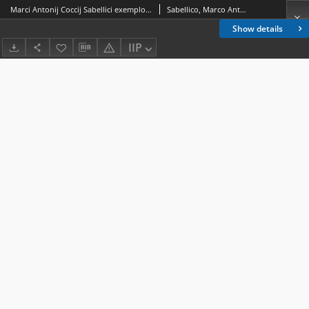
Marci Antonij Coccij Sabellici exemplorum libri decem: ordine elegantia et vtilitate prestantissimi
Sabellico, Marco Antonio (1436-1506)
Show details
IIP