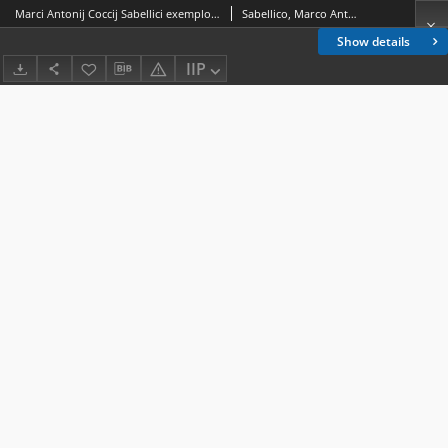
Marci Antonij Coccij Sabellici exemplorum libri decem: ordine elegantia et vtilitate prestantissimi
Sabellico, Marco Antonio (1436-1506)
Show details
IIP