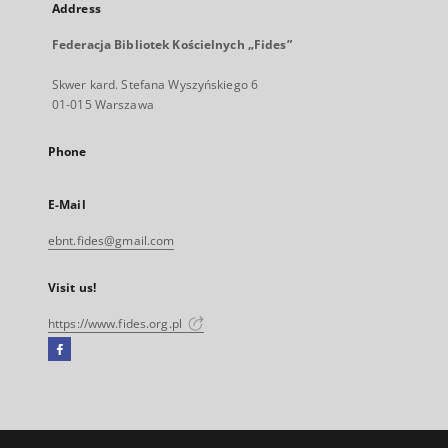
Address
Federacja Bibliotek Kościelnych „Fides”
Skwer kard. Stefana Wyszyńskiego 6
01-015 Warszawa
Phone
E-Mail
ebnt.fides@gmail.com
Visit us!
https://www.fides.org.pl
Facebook
External
link,
will
open
in