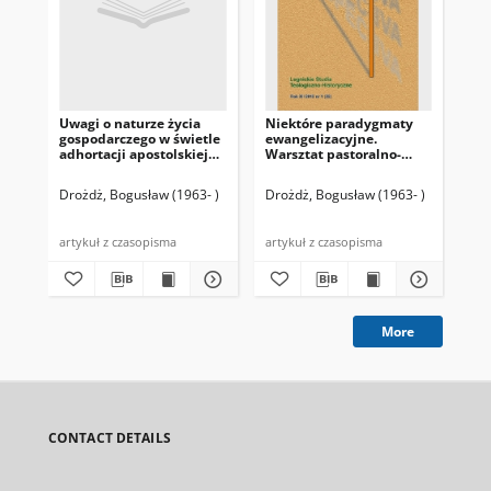
Uwagi o naturze życia
Niektóre paradygmaty
Sł
gospodarczego w świetle
ewangelizacyjne.
(Pe
adhortacji apostolskiej
Warsztat pastoralno-
Evangelii gaudium
metodologiczny
Drożdż, Bogusław (1963- )
Drożdż, Bogusław (1963- )
Dro
200
artykuł z czasopisma
artykuł z czasopisma
art
More
CONTACT DETAILS