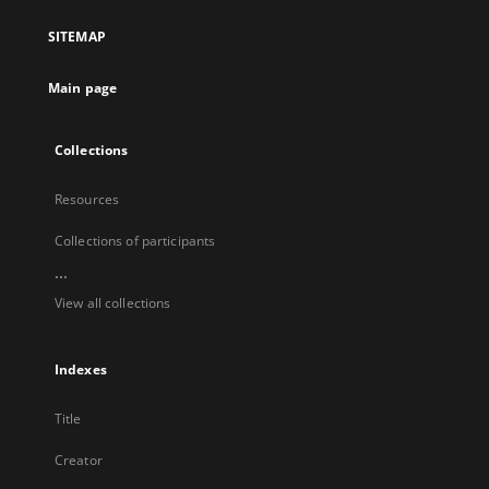
a
SITEMAP
new
tab
Main page
Collections
Resources
Collections of participants
...
View all collections
Indexes
Title
Creator