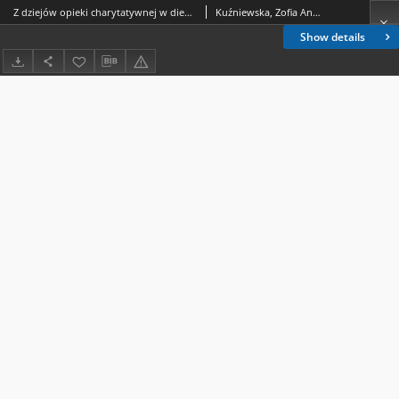
Z dziejów opieki charytatywnej w diecezji kujawsko-pomorskiej. Szpitale wiejskie w dekanacie włocławskim
Kuźniewska, Zofia Anna
Show details