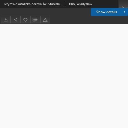
Rzymskokatolicka parafia św. Stanisława w Mohylewie w latach 1989–1999
Blin, Władysław
Show details