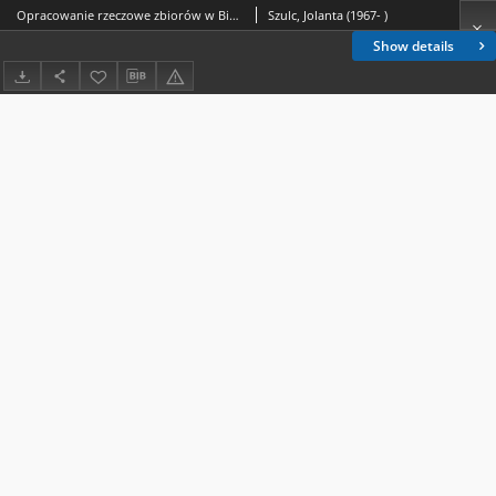
Opracowanie rzeczowe zbiorów w Bibliotece Wyższego Śląskiego Seminarium Duchownego w Katowicach
Szulc, Jolanta (1967- )
Show details