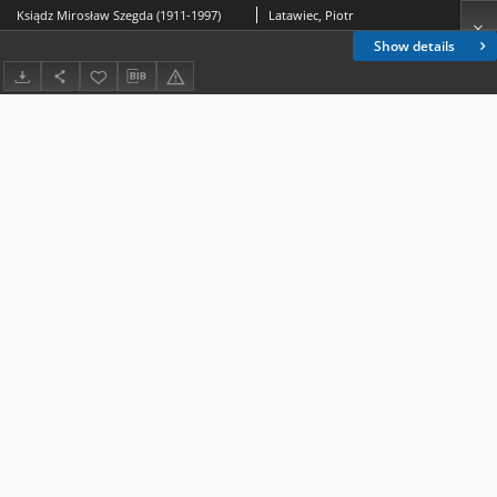
Ksiądz Mirosław Szegda (1911-1997)
Latawiec, Piotr
Show details