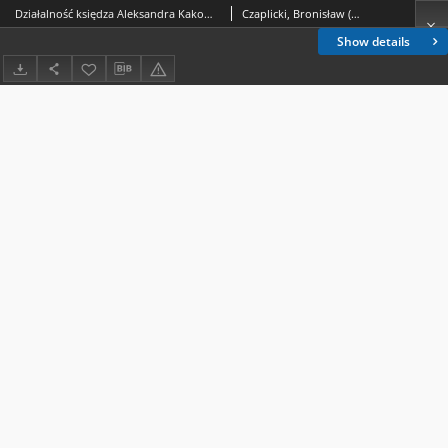
Działalność księdza Aleksandra Kakowskiego w Petersburgu w latach 1910-1913
Czaplicki, Bronisław (1953- )
Show details