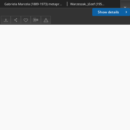
Gabriela Marcela (1889-1973) metaproblematyka Opatrzności Bożej
Warzeszak, Józef (1951- )
Show details