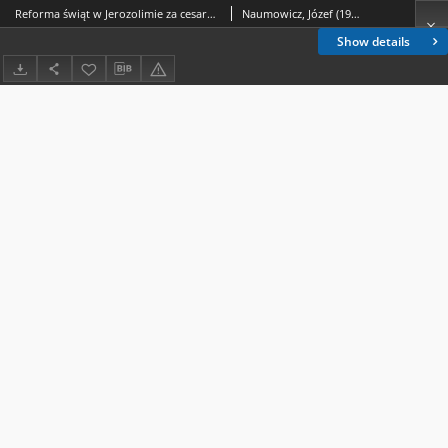
Reforma świąt w Jerozolimie za cesarza Justyniana
Naumowicz, Józef (1956- )
Show details