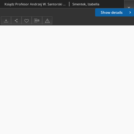
Ksiądz Profesor Andrzej W. Santorski : teolog, wykładowca, dydaktyk
Smentek, Izabella
Show details