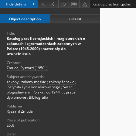
Hide details
Object description
Files list
Title:
Katalog prac licencjackich i magisterskich o
zakonach i zgromadzeniach zakonnych w
Polsce (1945-2000) : materiały do
uzupełnienia
Creator:
Żmuda, Ryszard (1950- )
Subject and Keywords:
zakony
;
zakony męskie
;
zakony żeńskie
;
instytuty życia konsekrowanego
;
Święci i
błogosławieni
;
Polska
;
od 1944 r.
;
prace
dyplomowe
;
Bibliografia
Publisher:
Ryszard Żmuda
Place of publication:
Łódź
Date: