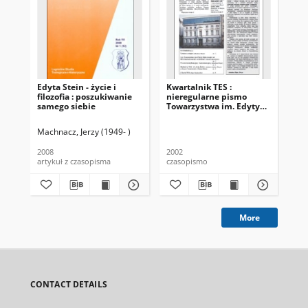
Edyta Stein - życie i
Kwartalnik TES :
Kwa
filozofia : poszukiwanie
nieregularne pismo
To
samego siebie
Towarzystwa im. Edyty
Ste
Stein. 2002, nr 1 (1)
Machnacz, Jerzy (1949- )
2008
2002
200
artykuł z czasopisma
czasopismo
cza
More
CONTACT DETAILS