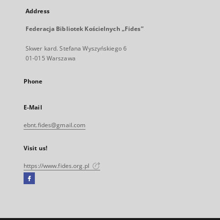
Address
Federacja Bibliotek Kościelnych „Fides”
Skwer kard. Stefana Wyszyńskiego 6
01-015 Warszawa
Phone
E-Mail
ebnt.fides@gmail.com
Visit us!
https://www.fides.org.pl
Facebook
External
link,
will
open