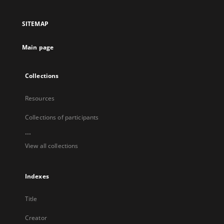
in
a
SITEMAP
new
tab
Main page
Collections
Resources
Collections of participants
...
View all collections
Indexes
Title
Creator