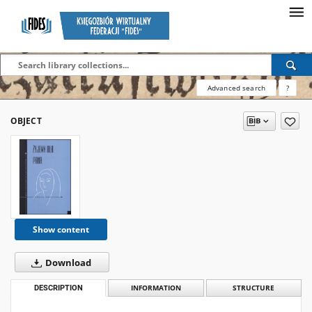
Advanced search
?
OBJECT
Show content
Download
DESCRIPTION
INFORMATION
STRUCTURE