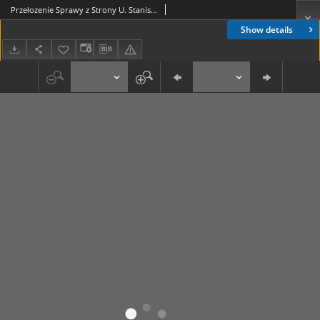
Przełozenie Sprawy z Strony U. Stanisława Potockiego Bywszego Chorązego W. Koronnego, i Jnnych z Nim Wspoł Powodow Wraz z Odpowiedzią. Na Powództwo U. Dominika Ginowskiego i Jego Juriskwezytora U. Jana Czerniszeffa Jenerała Woysk Rossyiskich
Show details