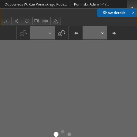
Odpowiedz W. Xcia Ponińskiego Podskarbiego W. K. Urodzonemu Turskiemu Delatorowi, na Zarzut brania Pensyi Zagranicznych
Poniński, Adam ( -1798)
Show details