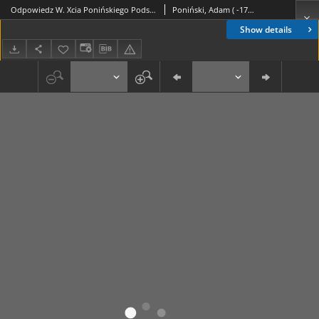
Odpowiedz W. Xcia Ponińskiego Podskarbiego W. K. Urodzonemu Turskiemu Delatorowi, na Zarzut brania Pensyi Zagranicznych
Poniński, Adam ( -1798)
Show details