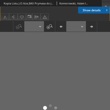
Kopia Listu J.O.Xcia JMći Prymasa do J.W. Jmći Pana Woiewody Krakowskiego Hetmana W.K. z Skierniewic die 25. Februarij 1754
Komorowski, Adam Ignacy (1699-1759)
Show details