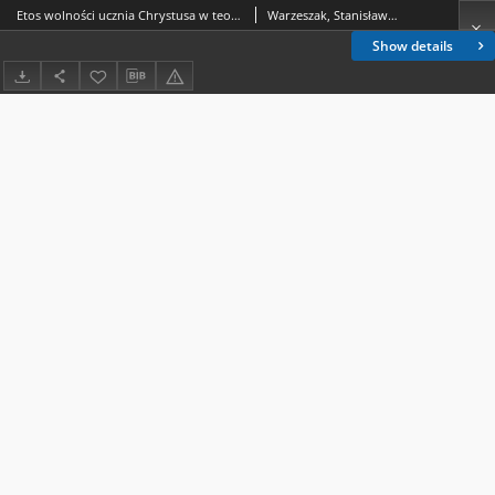
Etos wolności ucznia Chrystusa w teologii Nowego Testamentu
Warzeszak, Stanisław (1958- )
Show details