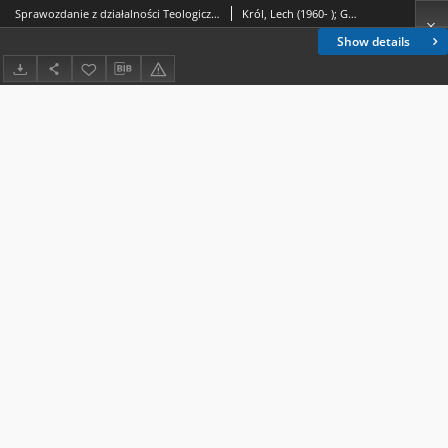
Sprawozdanie z działalności Teologicznego Towarzystwa Naukowego Wyższego Seminarium Duchownego we Włocławku w roku akademickim 2009/2010
Król, Lech (1960- ); Graczyk, Krzysztof (1967- )
Show details