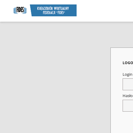
LOGO
Logi
Hasł