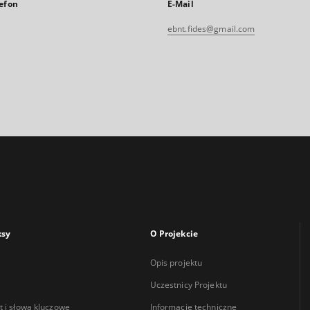
efon
E-Mail
ebnt.fides@gmail.com
ksy
O Projekcie
Opis projektu
Uczestnicy Projektu
 i słowa kluczowe
Informacje techniczne