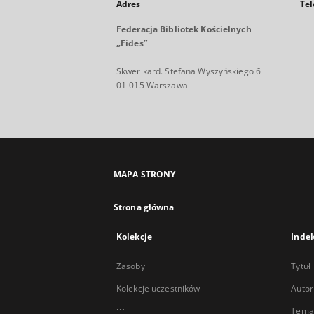
Adres
Tel
Federacja Bibliotek Kościelnych
„Fides”
Skwer kard. Stefana Wyszyńskiego 6
01-015 Warszawa
MAPA STRONY
Strona główna
Kolekcje
Inde
Zasoby
Tytuł
Kolekcje uczestników
Autor
...
Temat