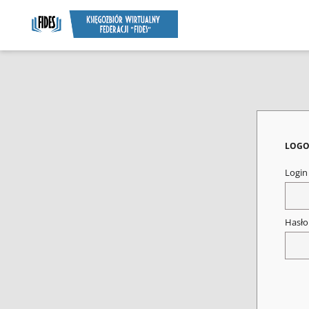
LOGO
Logi
Hasł