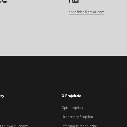
efon
E-Mail
ebnt.fides@gmail.com
ksy
O Projekcie
Opis projektu
Uczestnicy Projektu
 i słowa kluczowe
Informacje techniczne