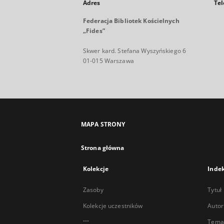
Adres
Tel
Federacja Bibliotek Kościelnych
„Fides”
Skwer kard. Stefana Wyszyńskiego 6
01-015 Warszawa
MAPA STRONY
Strona główna
Kolekcje
Inde
Zasoby
Tytuł
Kolekcje uczestników
Autor
...
Temat